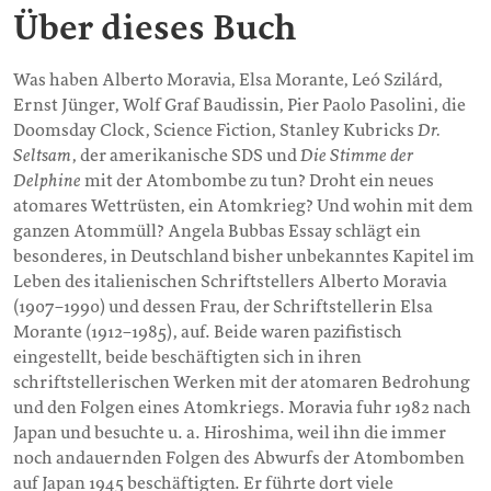
Über dieses Buch
Was haben Alberto Moravia, Elsa Morante, Leó Szilárd,
Ernst Jünger, Wolf Graf Baudissin, Pier Paolo Pasolini, die
Doomsday Clock, Science Fiction, Stanley Kubricks
Dr.
Seltsam
, der amerikanische SDS und
Die Stimme der
Delphine
mit der Atombombe zu tun? Droht ein neues
atomares Wettrüsten, ein Atomkrieg? Und wohin mit dem
ganzen Atommüll?
Angela Bubbas Essay schlägt ein
besonderes, in Deutschland bisher unbekanntes Kapitel im
Leben des italienischen Schriftstellers Alberto Moravia
(1907–1990) und dessen Frau, der Schriftstellerin Elsa
Morante (1912–1985), auf. Beide waren pazifistisch
eingestellt, beide beschäftigten sich in ihren
schriftstellerischen Werken mit der atomaren Bedrohung
und den Folgen eines Atomkriegs. Moravia fuhr 1982 nach
Japan und besuchte u. a. Hiroshima, weil ihn die immer
noch andauernden Folgen des Abwurfs der Atombomben
auf Japan 1945 beschäftigten. Er führte dort viele