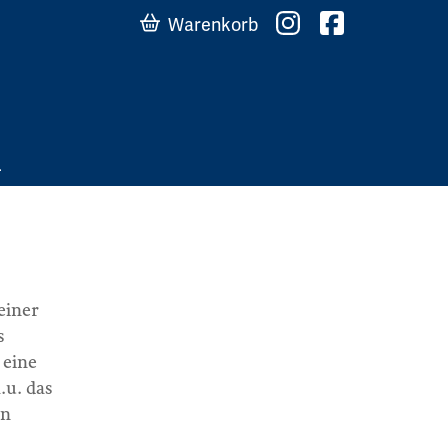
Warenkorb
einer
s
 eine
.u. das
in