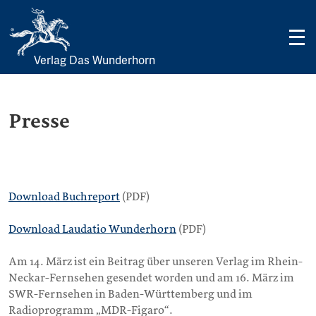
Verlag Das Wunderhorn
Skip
to
content
Presse
Download Buchreport
(PDF)
Download Laudatio Wunderhorn
(PDF)
Am 14. März ist ein Beitrag über unseren Verlag im Rhein-
Neckar-Fernsehen gesendet worden und am 16. März im
SWR-Fernsehen in Baden-Württemberg und im
Radioprogramm „MDR-Figaro“.