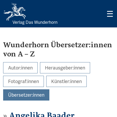
Verlag Das Wunderhorn
Skip
to
content
Wunderhorn Übersetzer:innen
von A – Z
Autor:innen
Herausgeber:innen
Fotograf:innen
Künstler:innen
Übersetzer:innen
Angelika Baader