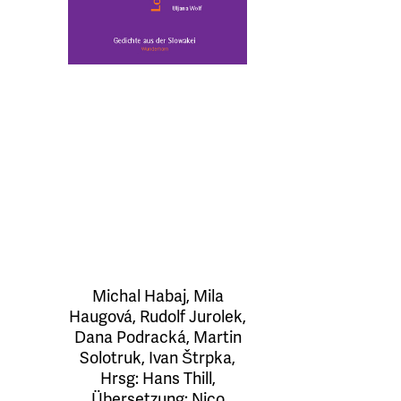
Michal Habaj
,
Mila
Haugová
,
Rudolf Jurolek
,
Dana Podracká
,
Martin
Solotruk
,
Ivan Štrpka
,
Hrsg:
Hans Thill
,
Übersetzung:
Nico