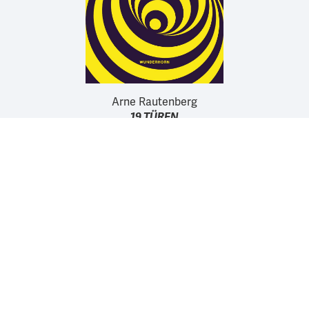
Arne Rautenberg
19 TÜREN
Wir unterstützen die Arbeit der Kurt Wolff Stiftung zur
Förderung einer vielfältigen Verlags- und Literaturszene:
www.Kurt-Wolff-Stiftung.de