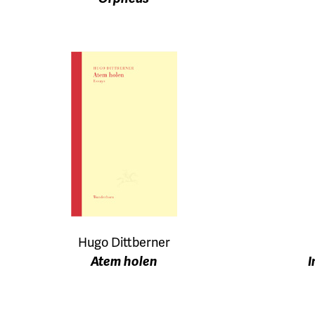
Hugo Dittberner
Atem holen
I