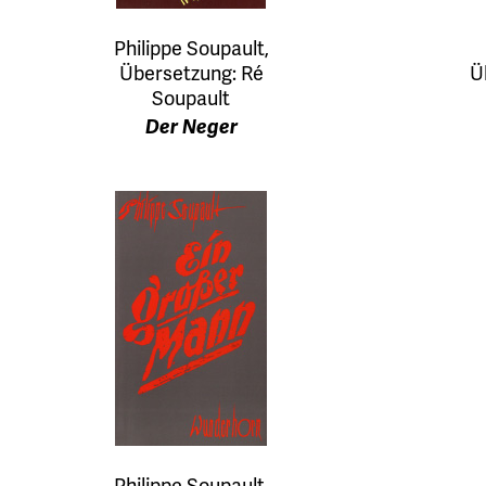
Philippe Soupault,
Übersetzung: Ré
Ü
Soupault
Der Neger
Philippe Soupault,