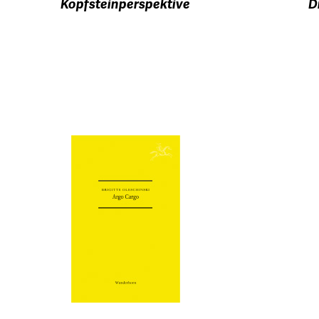
Kopfsteinperspektive
D