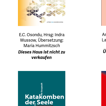
An
E.C. Osondu, Hrsg: Indra
La
Wussow, Übersetzung:
Maria Hummitzsch
Ü
Dieses Haus ist nicht zu
verkaufen