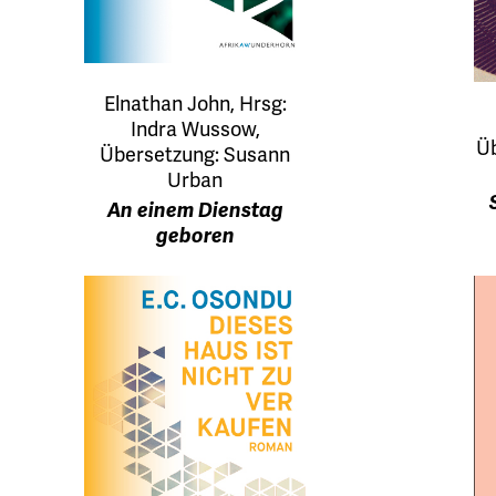
Elnathan John, Hrsg:
Indra Wussow,
Üb
Übersetzung: Susann
Urban
An einem Dienstag
geboren