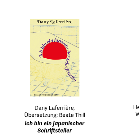
He
Dany Laferrière,
W
Übersetzung: Beate Thill
Ich bin ein japanischer
Schriftsteller