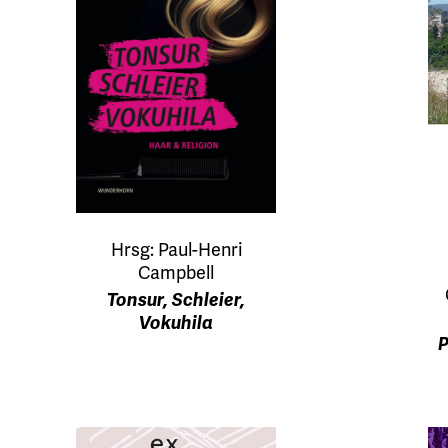
Hrsg: Paul-Henri
Campbell
Tonsur, Schleier,
Vokuhila
P