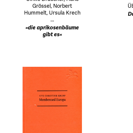
Grössel, Norbert
Üb
Hummelt, Ursula Krech
D
...
»die aprikosenbäume
gibt es«