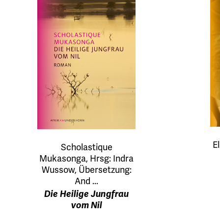
E
Scholastique
Mukasonga, Hrsg: Indra
Wussow, Übersetzung:
And ...
Die Heilige Jungfrau
vom Nil