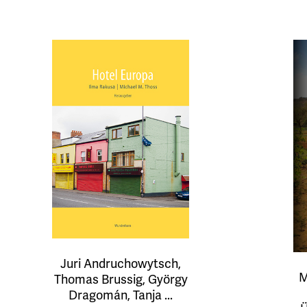
Juri Andruchowytsch,
M
Thomas Brussig, György
Dragomán, Tanja ...