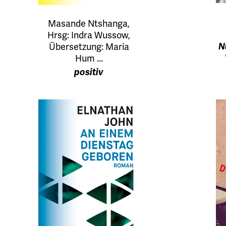
Masande Ntshanga,
Hrsg: Indra Wussow,
Übersetzung: Maria
N
Hum ...
positiv