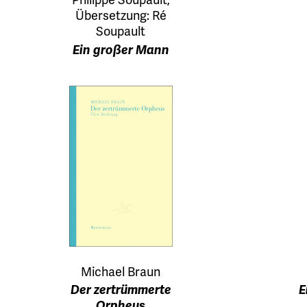
Übersetzung: Ré
Soupault
Ein großer Mann
Michael Braun
Der zertrümmerte
E
Orpheus