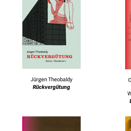
Jürgen Theobaldy
G
Rückvergütung
W