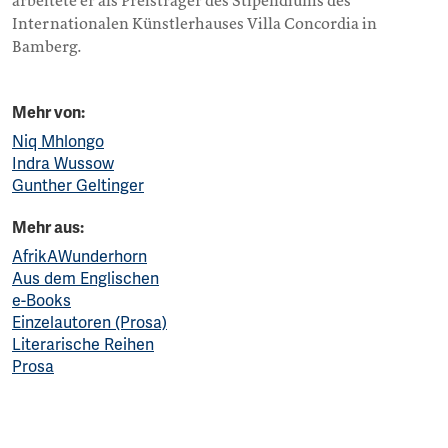
arbeitete er als Preisträger des Stipendiums des
Internationalen Künstlerhauses Villa Concordia in
Bamberg.
Mehr von:
Niq Mhlongo
Indra Wussow
Gunther Geltinger
Mehr aus:
AfrikAWunderhorn
Aus dem Englischen
e-Books
Einzelautoren (Prosa)
Literarische Reihen
Prosa