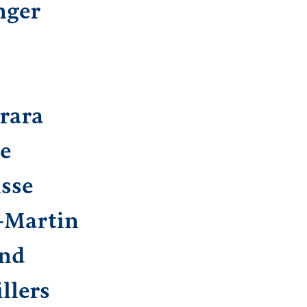
nger
rara
re
isse
-Martin
nd
llers