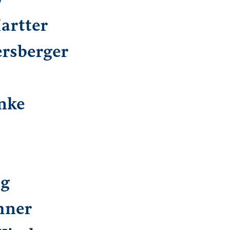
artter
rsberger
nke
ig
hner