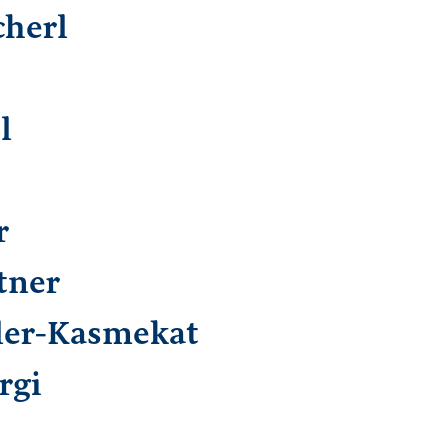
cherl
l
r
tner
ler-Kasmekat
rgi