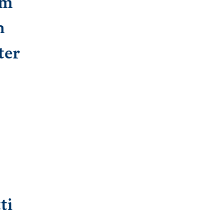
am
n
ter
ti