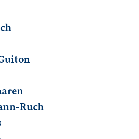
e
sch
 Guiton
aaren
ann-Ruch
s
b