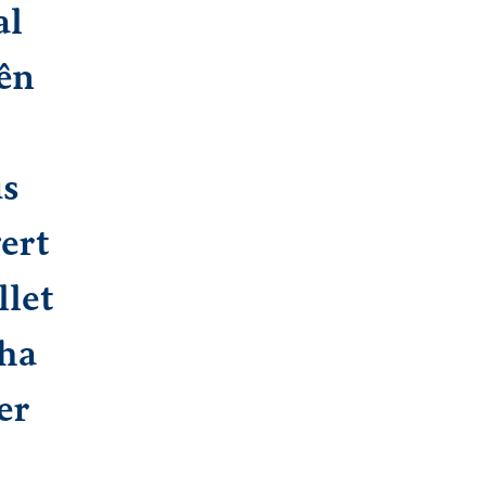
al
ên
us
ert
llet
ha
er