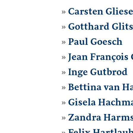
Carsten Glies
Gotthard Glit
Paul Goesch
Jean François
Inge Gutbrod
Bettina van H
Gisela Hachm
Zandra Harm
Felix Hartlau