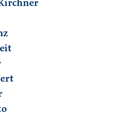
Kirchner
nz
eit
r
ert
r
to