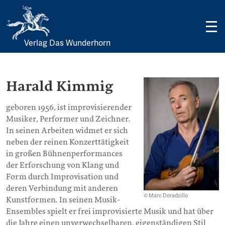
Verlag Das Wunderhorn
Skip
to
content
Harald Kimmig
geboren 1956, ist improvisierender
Musiker, Performer und Zeichner.
In seinen Arbeiten widmet er sich
neben der reinen Konzerttätigkeit
in großen Bühnenperformances
der Erforschung von Klang und
Form durch Improvisation und
deren Verbindung mit anderen
© Marc Doradzillo
Kunstformen. In seinen Musik-
Ensembles spielt er frei improvisierte Musik und hat über
die Jahre einen unverwechselbaren, eigenständigen Stil