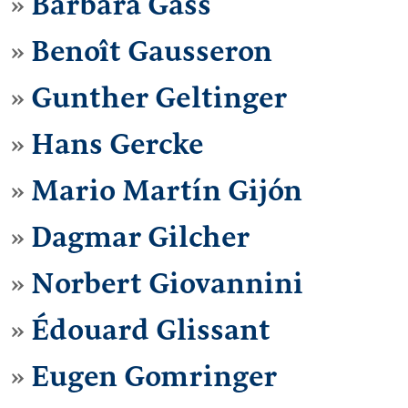
Barbara Gass
Benoît Gausseron
Gunther Geltinger
Hans Gercke
Mario Martín Gijón
Dagmar Gilcher
Norbert Giovannini
Édouard Glissant
Eugen Gomringer