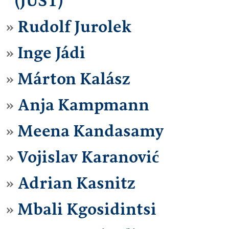
(JUST)
Rudolf Jurolek
Inge Jádi
Márton Kalász
Anja Kampmann
Meena Kandasamy
Vojislav Karanović
Adrian Kasnitz
Mbali Kgosidintsi