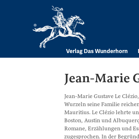
Skip
to
content
Verlag Das Wunderhorn
Jean-Marie G
Jean-Marie Gustave Le Clézio, 
Wurzeln seine Familie reichen
Mauritius. Le Clézio lehrte u
Boston, Austin und Albuquerqu
Romane, Erzählungen und Ess
zugesprochen. In der Begründu