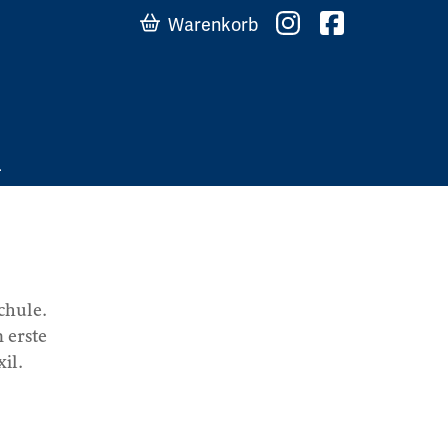
Warenkorb
chule.
 erste
il.