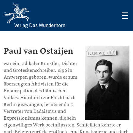
Verlag Das Wunderhorn
Skip
to
content
Paul van Ostaijen
war ein radikaler Künstler, Dichter
und Groteskenschreiber. 1896 in
Antwerpen geboren, wurde er zum
überzeugten Aktivisten für die
Emanzipation des flämischen
Volkes. Hierdurch zur Flucht nach
Berlin gezwungen, lernte er dort
Vertreter von Dadaismus und
Expressionismus kennen, die sein
eigenwilliges Werk beeinflussten. Schließlich kehrte er
nach Belgien zurück, eröffnete eine Kunstgalerie und starb