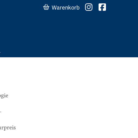
Warenkorb
ogie
-
urpreis