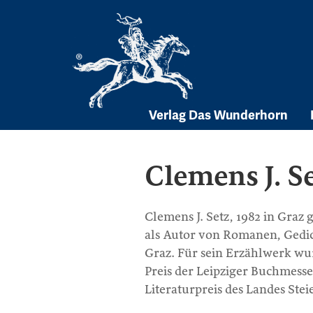
Skip
to
content
Verlag Das Wunderhorn
Clemens J. S
Clemens J. Setz, 1982 in Graz
als Autor von Romanen, Gedi
Graz. Für sein Erzählwerk wu
Preis der Leipziger Buchmess
Literaturpreis des Landes Stei