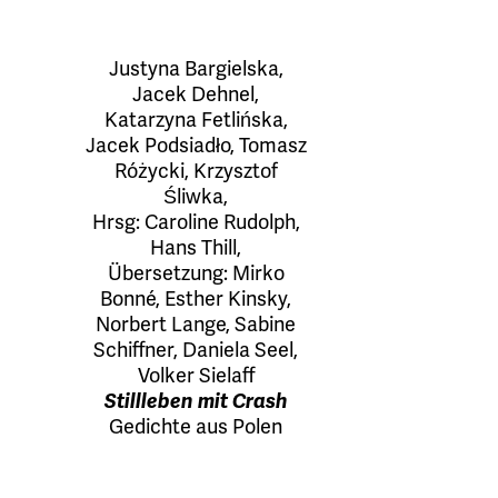
Justyna Bargielska
,
Jacek Dehnel
,
Katarzyna Fetlińska
,
Jacek Podsiadło
,
Tomasz
Różycki
,
Krzysztof
Śliwka
,
Hrsg:
Caroline Rudolph
,
Hans Thill
,
Übersetzung:
Mirko
Bonné
,
Esther Kinsky
,
Norbert Lange
,
Sabine
Schiffner
,
Daniela Seel
,
Volker Sielaff
Stillleben mit Crash
Gedichte aus Polen