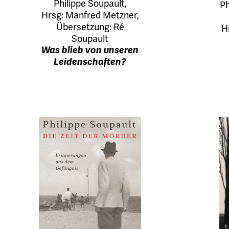
Philippe Soupault
,
Ph
Hrsg:
Manfred Metzner
,
Übersetzung:
Ré
H
Soupault
Was blieb von unseren
Leidenschaften?