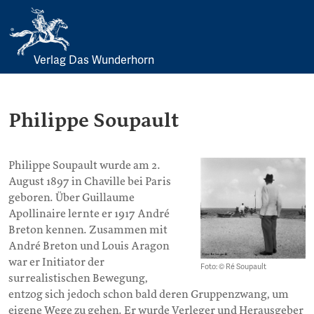
Verlag Das Wunderhorn
Skip
to
content
Philippe Soupault
Philippe Soupault wurde am 2.
August 1897 in Chaville bei Paris
geboren. Über Guillaume
Apollinaire lernte er 1917 André
Breton kennen. Zusammen mit
André Breton und Louis Aragon
war er Initiator der
Foto: © Ré Soupault
surrealistischen Bewegung,
entzog sich jedoch schon bald deren Gruppenzwang, um
eigene Wege zu gehen. Er wurde Verleger und Herausgeber