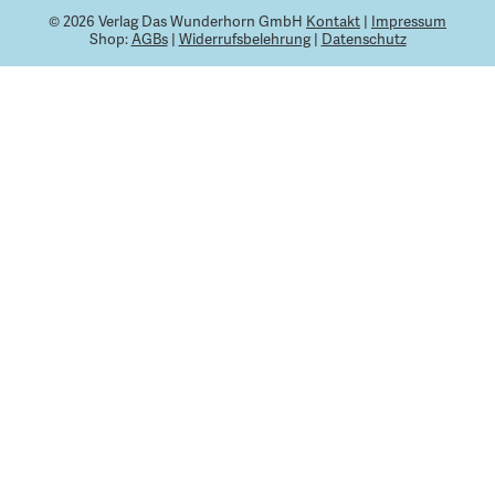
© 2026 Verlag Das Wunderhorn GmbH
Kontakt
|
Impressum
Shop:
AGBs
|
Widerrufsbelehrung
|
Datenschutz