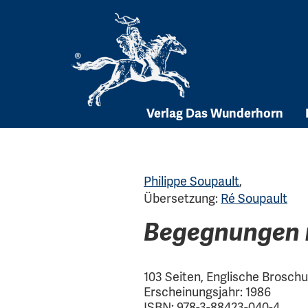
Skip
to
content
Verlag Das Wunderhorn
Philippe Soupault
,
Übersetzung:
Ré Soupault
Begegnungen m
103 Seiten, Englische Broschu
Erscheinungsjahr: 1986
ISBN: 978-3-88423-040-4