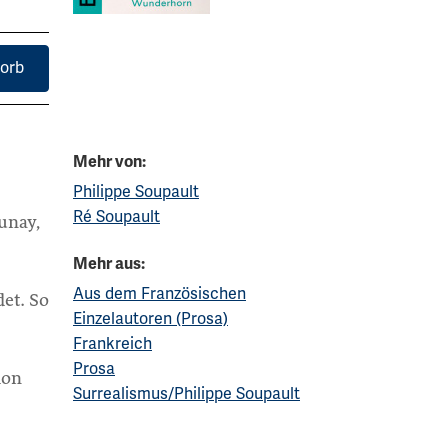
orb
Mehr von:
Philippe Soupault
Ré Soupault
unay,
Mehr aus:
Aus dem Französischen
det. So
Einzelautoren (Prosa)
Frankreich
Prosa
ion
Surrealismus/Philippe Soupault