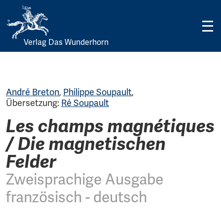
Verlag Das Wunderhorn
Skip
to
content
André Breton
,
Philippe Soupault
,
Übersetzung:
Ré Soupault
Les champs magnétiques
/ Die magnetischen
Felder
Zweisprachige Ausgabe
französisch - deutsch