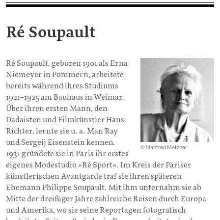
Ré Soupault
Ré Soupault, geboren 1901 als Erna
Niemeyer in Pommern, arbeitete
bereits während ihres Studiums
1921–1925 am Bauhaus in Weimar.
Über ihren ersten Mann, den
Dadaisten und Filmkünstler Hans
Richter, lernte sie u. a. Man Ray
und Sergeij Eisenstein kennen.
© Manfred Metzner
1931 gründete sie in Paris ihr erstes
eigenes Modestudio »Ré Sport«. Im Kreis der Pariser
künstlerischen Avantgarde traf sie ihren späteren
Ehemann Philippe Soupault. Mit ihm unternahm sie ab
Mitte der dreißiger Jahre zahlreiche Reisen durch Europa
und Amerika, wo sie seine Reportagen fotografisch