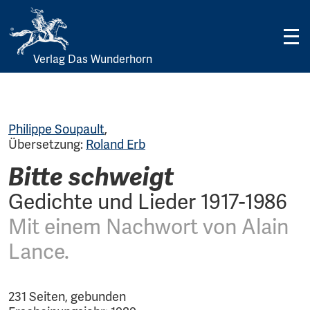
Verlag Das Wunderhorn
Skip
to
content
Philippe Soupault
,
Übersetzung:
Roland Erb
Bitte schweigt
Gedichte und Lieder 1917-1986
Mit einem Nachwort von Alain
Lance.
231 Seiten, gebunden