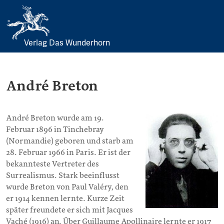
Verlag Das Wunderhorn
Skip
to
content
André Breton
André Breton wurde am 19.
Februar 1896 in Tinchebray
(Normandie) geboren und starb am
28. Februar 1966 in Paris. Er ist der
bekannteste Vertreter des
Surrealismus. Stark beeinflusst
wurde Breton von Paul Valéry, den
er 1914 kennen lernte. Kurze Zeit
später freundete er sich mit Jacques
Vaché (1916) an. Über Guillaume Apollinaire lernte er 1917