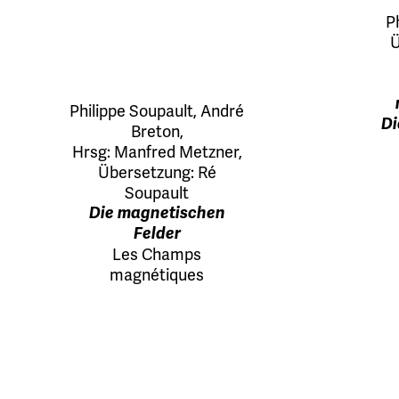
P
Ü
Philippe Soupault
,
André
Di
Breton
,
Hrsg:
Manfred Metzner
,
Übersetzung:
Ré
Soupault
Die magnetischen
Felder
Les Champs
magnétiques