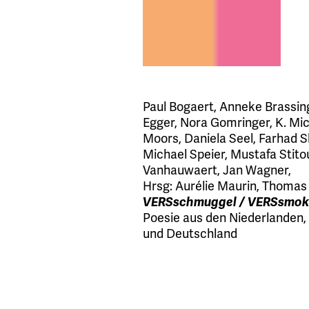
Paul Bogaert
,
Anneke Brassin
Egger
,
Nora Gomringer
,
K. Mi
Moors
,
Daniela Seel
,
Farhad 
Michael Speier
,
Mustafa Stito
Vanhauwaert
,
Jan Wagner
,
Hrsg:
Aurélie Maurin
,
Thomas 
VERSschmuggel / VERSsmok
Poesie aus den Niederlanden,
und Deutschland