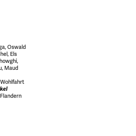
ga
,
Oswald
chel
,
Els
Showghi
,
u
,
Maud
Wohlfahrt
kel
 Flandern