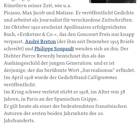
Künstlern seiner Zeit, wie u.a.
Picasso, Max Jacob und Matisse. Er veröffentlicht Gedichte
und arbeitet als Journalist für verschiedene Zeitschriften.
Im Oktober 1910 erscheint Apollinaires erfolgreichstes
Buch, »Erzketzer & Co.«, das den Goncourt Preis nur knapp
verpasst.
André Breton
(der ihm seit Dezember 1915 Briefe
schreibt) und
Philippe Soupault
wenden sich an ihn. Der
Dichter Pierre Reverdy bezeichnet ihn als das
Aushängeschild der jungen Generation. und er ist
derjenige, der das berühmte Wort „Surrealismus“ erfindet.
Im April 1918 wurde der Gedichtband
Calligrammes
veröffentlicht.
Im Krieg schwer verletzt stirbt er 1918, im Alter von 38
Jahren, in Paris an der Spanischen Grippe.
Er gilt heute als einer der bedeutendsten französischen
Autoren der ersten beiden Jahrzehnte des 20.
Jahrhunderts.