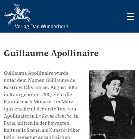
Verlag Das Wunderhorn
Skip
to
content
Guillaume Apollinaire
Guillaume Apollinaire wurde
unter dem Namen Guillaume de
Kostrowitzky am 26. August 1880
in Rom geboren. 1887 zieht die
Familie nach Monaco. Im März
1902 erscheint der erste Text von
Apollinaire in
La Revue blanche
. In
Paris, mitten in der bewegten
kulturelle Szene, als Kunstkritiker
tätig, begegnet er zahlreichen