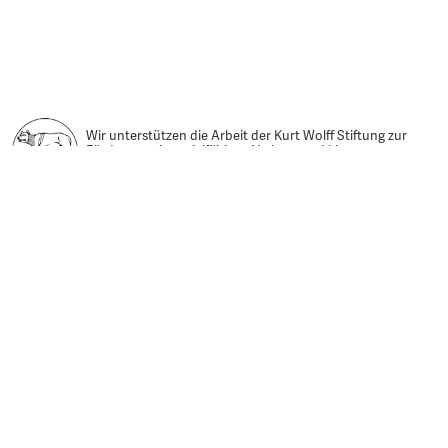
Wir unterstützen die Arbeit der Kurt Wolff Stiftung zur
Förderung einer vielfältigen Verlags- und Literaturszene:
www.Kurt-Wolff-Stiftung.de