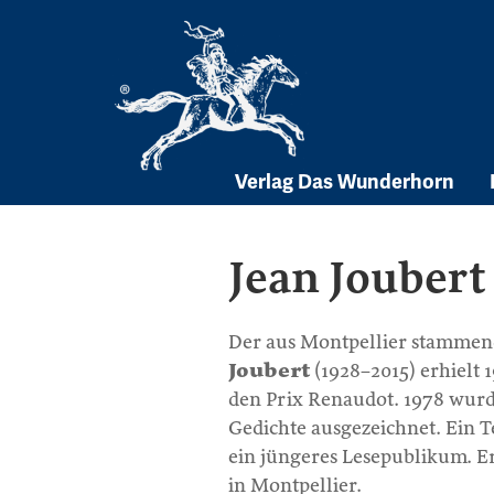
Skip
to
content
Verlag Das Wunderhorn
Jean Joubert
Der aus Montpellier stammend
Joubert
(1928–2015) erhielt
den Prix Renaudot. 1978 wurd
Gedichte ausgezeichnet. Ein Te
ein jüngeres Lesepublikum. Er
in Montpellier.