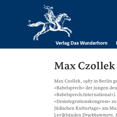
Skip
to
content
Verlag Das Wunderhorn
Max Czollek
Max Czollek, 1987 in Berlin g
»Babelsprech« der jungen deu
»Babelsprech.International«)
»Desintegrationskongress« zu 
Jüdischen Kulturtage« am Ma
Lyrikbänden
Druckkammern
,