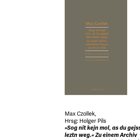
Max Czollek
,
Hrsg:
Holger Pils
»Sog nit kejn mol, as du gej
leztn weg.« Zu einem Archiv