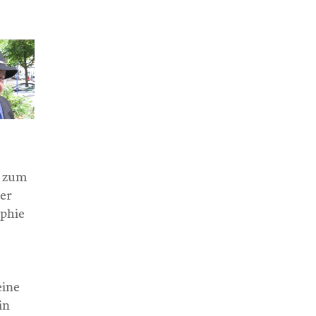
d zum
der
ophie
eine
in