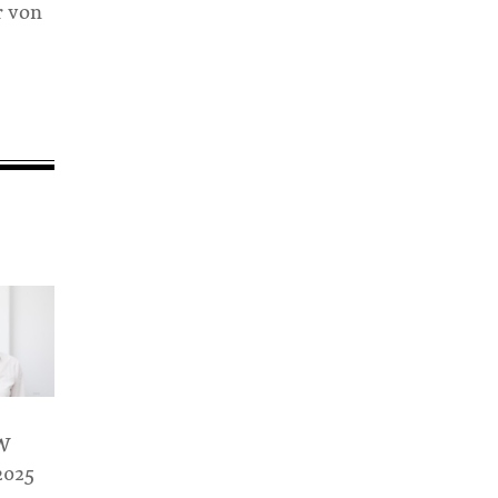
r von
KW
2025