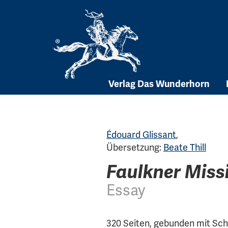
Skip
to
content
Verlag Das Wunderhorn
Édouard Glissant
,
Übersetzung:
Beate Thill
Faulkner Missi
Essay
320 Seiten, gebunden mit Sc