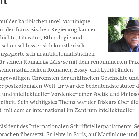
nt
auf der karibischen Insel Martinique
um der französischen Regierung kam er
hichte, Literatur, Ethnologie und
 schon schloss er sich künstlerisch-
ngagierte sich in antikolonialistischen
für seinen Roman
La Lézarde
mit dem renommierten Prix
 seinen zahlreichen Romanen, Essay-und Lyrikbänden
chgewaltigen Chronisten der antillischen Geschichte un
er postkolonialen Welt. Er war der bedeutendste Autor 
 und intellektueller Vordenker einer Poetik und Philos
lheit. Sein wichtigstes Thema war der Diskurs über die
t, mit dem er international im Zentrum intellektueller
räsident des Internationalen Schriftstellerparlaments. S
rachen übersetzt. Er lebte in Paris, auf Martinique und 