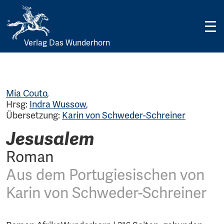
Verlag Das Wunderhorn
Skip
to
content
Mia Couto
,
Hrsg:
Indra Wussow
,
Übersetzung:
Karin von Schweder-Schreiner
Jesusalem
Roman
Aus dem Portugiesischen von
Karin von Schweder-Schreiner