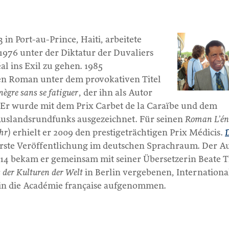
in Port-au-Prince, Haiti, arbeitete
r 1976 unter der Diktatur der Duvaliers
 ins Exil zu gehen. 1985
sten Roman unter dem provokativen Titel
ègre sans se fatiguer
, der ihn als Autor
Er wurde mit dem Prix Carbet de la Caraïbe und dem
Auslandsrundfunks ausgezeichnet. Für seinen
Roman L’é
hr
) erhielt er 2009 den prestigeträchtigen Prix Médicis.
rste Veröffentlichung im deutschen Sprachraum. Der A
014 bekam er gemeinsam mit seiner Übersetzerin Beate T
 der Kulturen der Welt
in Berlin vergebenen, Internationa
r in die Académie française aufgenommen.