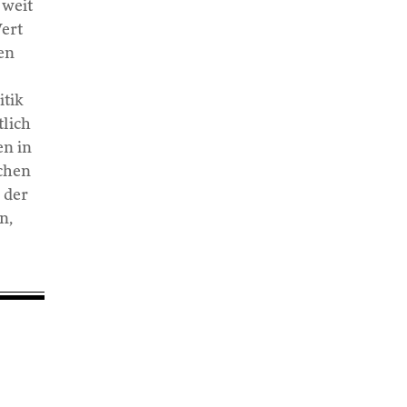
 weit
Wert
hen
itik
tlich
en in
schen
 der
n,