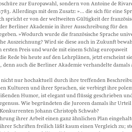
oschüre zur Europawahl, sondern von Antoine de Rivar
1783. Allerdings mit dem Zusatz: »… die sich für eine Sp
ch spricht er von der weltweiten Gültigkeit der französi
er Berliner Akademie in ihrer Ausschreibung für den
egeben. »Wodurch wurde die französische Sprache unive
lche Auszeichnung? Wird sie diese auch in Zukunft bewa
 ersten Preis und wurde mit einem Schlag europaweit
ie Rede bis heute auf den Lehrplänen, jetzt erscheint si
e, denn auch die Berliner Akademie verhandelte damals 
e nicht nur hochaktuell durch ihre treffenden Beschrei
en Kulturen und ihrer Sprachen, sie verbirgt ihre pole
ßenden Humor, ist elegant und flüssig geschrieben un
segenuss. Wie begründeten die Juroren damals ihr Urteil
 Konkurrenten Johann Christoph Schwab?
hrung ihrer Arbeit einen ganz ähnlichen Plan eingehalt
 ihrer Schriften freilich läßt kaum einen Vergleich zu; st