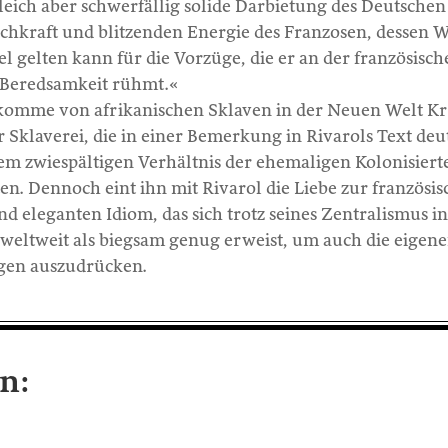
gleich aber schwerfällig solide Darbietung des Deutschen
achkraft und blitzenden Energie des Franzosen, dessen 
el gelten kann für die Vorzüge, die er an der französisc
r Beredsamkeit rühmt.«
komme von afrikanischen Sklaven in der Neuen Welt Kr
Sklaverei, die in einer Bemerkung in Rivarols Text deu
em zwiespältigen Verhältnis der ehemaligen Kolonisiert
ten. Dennoch eint ihn mit Rivarol die Liebe zur französi
nd eleganten Idiom, das sich trotz seines Zentralismus in
eltweit als biegsam genug erweist, um auch die eigene
gen auszudrücken.
n: