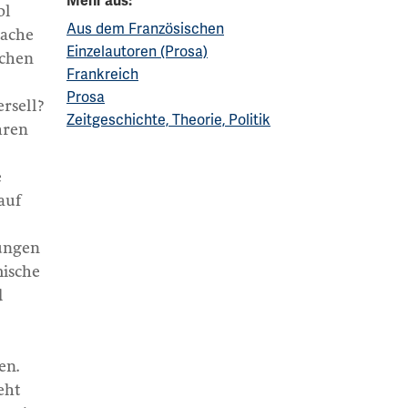
Mehr aus:
ol
Aus dem Französischen
rache
Einzelautoren (Prosa)
schen
Frankreich
Prosa
rsell?
Zeitgeschichte, Theorie, Politik
hren
e
auf
bungen
mische
d
en.
eht