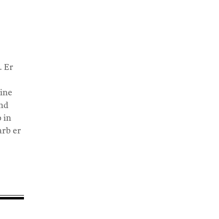
. Er
ine
und
 in
arb er