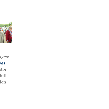
nigme
Das
utor
hill
len