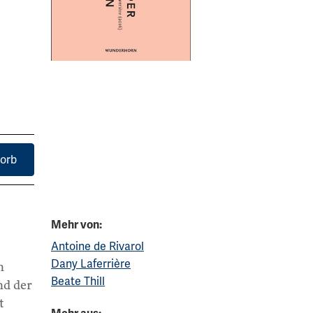
orb
Mehr von:
Antoine de Rivarol
Dany Laferrière
n
Beate Thill
nd der
t