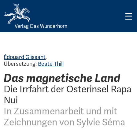
Verlag Das Wunderhorn
Skip
to
content
Édouard Glissant
,
Übersetzung:
Beate Thill
Das magnetische Land
Die Irrfahrt der Osterinsel Rapa
Nui
In Zusammenarbeit und mit
Zeichnungen von Sylvie Séma