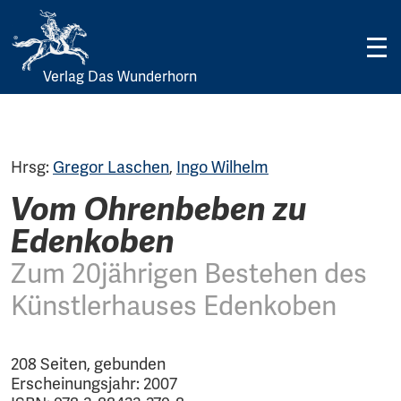
Verlag Das Wunderhorn
Skip
to
content
Hrsg:
Gregor Laschen
,
Ingo Wilhelm
Vom Ohrenbeben zu
Edenkoben
Zum 20jährigen Bestehen des
Künstlerhauses Edenkoben
208 Seiten, gebunden
Erscheinungsjahr: 2007