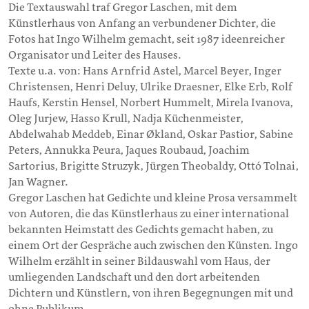
Die Textauswahl traf Gregor Laschen, mit dem
Künstlerhaus von Anfang an verbundener Dichter, die
Fotos hat Ingo Wilhelm gemacht, seit 1987 ideenreicher
Organisator und Leiter des Hauses.
Texte u.a. von: Hans Arnfrid Astel, Marcel Beyer, Inger
Christensen, Henri Deluy, Ulrike Draesner, Elke Erb, Rolf
Haufs, Kerstin Hensel, Norbert Hummelt, Mirela Ivanova,
Oleg Jurjew, Hasso Krull, Nadja Küchenmeister,
Abdelwahab Meddeb, Einar Økland, Oskar Pastior, Sabine
Peters, Annukka Peura, Jaques Roubaud, Joachim
Sartorius, Brigitte Struzyk, Jürgen Theobaldy, Ottó Tolnai,
Jan Wagner.
Gregor Laschen hat Gedichte und kleine Prosa versammelt
von Autoren, die das Künstlerhaus zu einer international
bekannten Heimstatt des Gedichts gemacht haben, zu
einem Ort der Gespräche auch zwischen den Künsten. Ingo
Wilhelm erzählt in seiner Bildauswahl vom Haus, der
umliegenden Landschaft und den dort arbeitenden
Dichtern und Künstlern, von ihren Begegnungen mit und