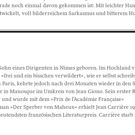
gerade noch einmal davon gekommen ist: Mit leichter Ha
wickelt, voll bilderreichem Sarkasmus und bitterem H
 Sohn eines Dirigenten in Nimes geboren. Im Hochland 
frei und ein bisschen verwildert«, wie er selbst schreib
h Paris, kehrte jedoch nach drei Monaten wieder in den
er in Manosque im Umkreis von Jean Giono. Sein erster
7 und wurde mit dem »Prix de l’Académie Française«
man »Der Sperber von Maheux« erhielt Jean Carrière 1
utendsten französischen Literaturpreis. Carrière starb