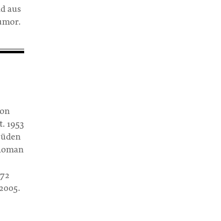
nd aus
umor.
von
t. 1953
 Süden
 Roman
972
 2005.