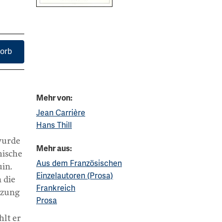
orb
Mehr von:
Jean Carrière
Hans Thill
wurde
Mehr aus:
hische
Aus dem Französischen
uin.
Einzelautoren (Prosa)
 die
Frankreich
tzung
Prosa
hlt er