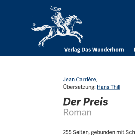
Skip
to
content
Verlag Das Wunderhorn
Jean Carrière
,
Übersetzung:
Hans Thill
Der Preis
Roman
255 Seiten, gebunden mit Sc