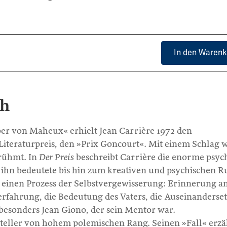
In den Warenk
ch
er von Maheux« erhielt Jean Carrière 1972 den
Literaturpreis, den »Prix Goncourt«. Mit einem Schlag 
erühmt. In
Der Preis
beschreibt Carrière die enorme psyc
ür ihn bedeutete bis hin zum kreativen und psychischen R
h einen Prozess der Selbstvergewisserung: Erinnerung an
erfahrung, die Bedeutung des Vaters, die Auseinanderse
 besonders Jean Giono, der sein Mentor war.
steller von hohem polemischen Rang. Seinen »Fall« erzä