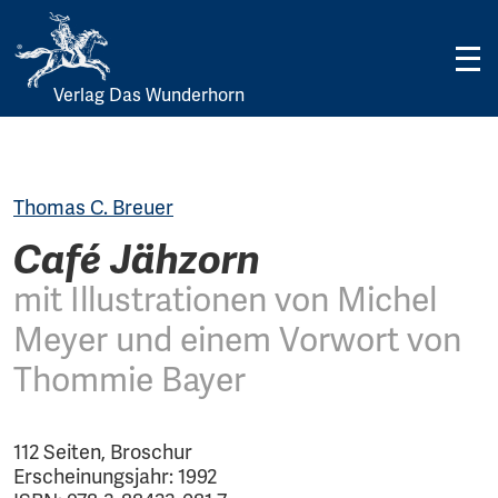
Verlag Das Wunderhorn
Skip
to
content
Thomas C. Breuer
Café Jähzorn
mit Illustrationen von Michel
Meyer und einem Vorwort von
Thommie Bayer
112 Seiten, Broschur
Erscheinungsjahr: 1992