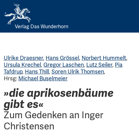
Verlag Das Wunderhorn
Skip
to
content
Ulrike Draesner
,
Hans Grössel
,
Norbert Hummelt
,
Ursula Krechel
,
Gregor Laschen
,
Lutz Seiler
,
Pia
Tafdrup
,
Hans Thill
,
Soren Ulrik Thomsen
,
Hrsg:
Michael Buselmeier
»die aprikosenbäume
gibt es«
Zum Gedenken an Inger
Christensen