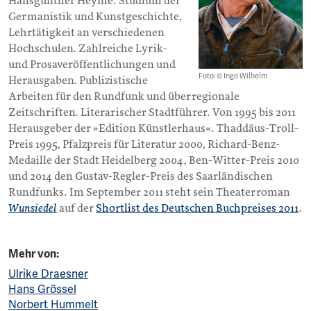
Hansgünther Heyme. Studium der
Germanistik und Kunstgeschichte,
Lehrtätigkeit an verschiedenen
Hochschulen. Zahlreiche Lyrik-
und Prosaveröffentlichungen und
Foto: © Ingo Wilhelm
Herausgaben. Publizistische
Arbeiten für den Rundfunk und überregionale
Zeitschriften. Literarischer Stadtführer. Von 1995 bis 2011
Herausgeber der »Edition Künstlerhaus«. Thaddäus-Troll-
Preis 1995, Pfalzpreis für Literatur 2000, Richard-Benz-
Medaille der Stadt Heidelberg 2004, Ben-Witter-Preis 2010
und 2014 den Gustav-Regler-Preis des Saarländischen
Rundfunks. Im September 2011 steht sein Theaterroman
Wunsiedel
auf der
Shortlist des Deutschen Buchpreises 2011
.
Mehr von:
Ulrike Draesner
Hans Grössel
Norbert Hummelt