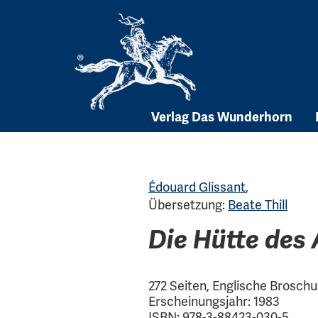
Skip
to
content
Verlag Das Wunderhorn
Édouard Glissant
,
Übersetzung:
Beate Thill
Die Hütte des
272 Seiten, Englische Broschu
Erscheinungsjahr: 1983
ISBN: 978-3-88423-030-5