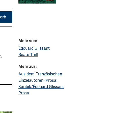
orb
Mehr von:
Édouard Glissant
Beate Thill
n
Mehr aus:
Aus dem Französischen
Einzelautoren (Prosa)
Karibik/Édouard Glissant
Prosa