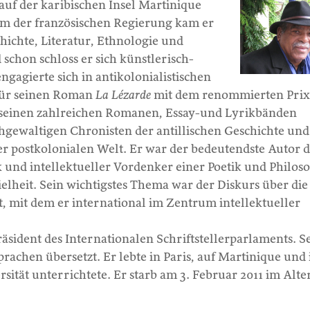
auf der karibischen Insel Martinique
um der französischen Regierung kam er
hichte, Literatur, Ethnologie und
 schon schloss er sich künstlerisch-
ngagierte sich in antikolonialistischen
für seinen Roman
La Lézarde
mit dem renommierten Prix
 seinen zahlreichen Romanen, Essay-und Lyrikbänden
chgewaltigen Chronisten der antillischen Geschichte un
er postkolonialen Welt. Er war der bedeutendste Autor 
 und intellektueller Vordenker einer Poetik und Philos
lheit. Sein wichtigstes Thema war der Diskurs über die
t, mit dem er international im Zentrum intellektueller
räsident des Internationalen Schriftstellerparlaments. S
rachen übersetzt. Er lebte in Paris, auf Martinique und 
sität unterrichtete. Er starb am 3. Februar 2011 im Alte