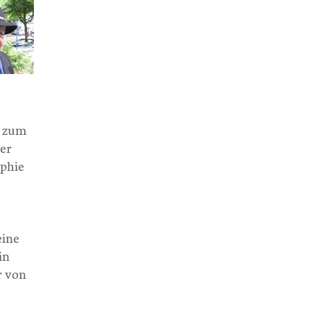
d zum
der
ophie
eine
in
r von