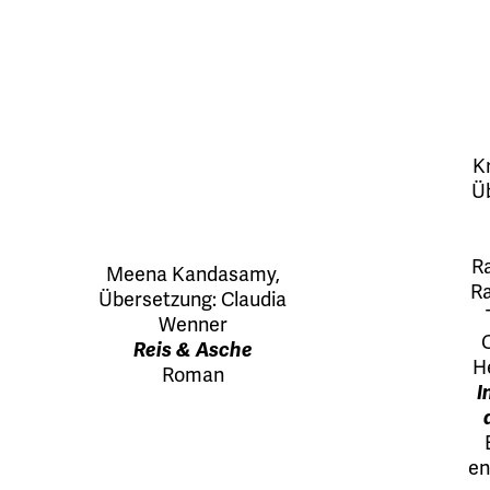
K
Ü
Ra
Meena Kandasamy
,
Ra
Übersetzung:
Claudia
Wenner
Reis & Asche
H
Roman
I
en