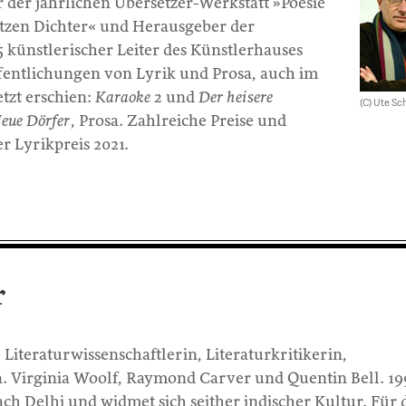
r der jährlichen Übersetzer-Werkstatt »Poesie
tzen Dichter« und Herausgeber der
 künstlerischer Leiter des Künstlerhauses
fentlichungen von Lyrik und Prosa, auch im
tzt erschien:
Karaoke 2
und
Der heisere
(C) Ute Sc
eue Dörfer
, Prosa. Zahlreiche Preise und
r Lyrikpreis 2021.
r
iteraturwissenschaftlerin, Literaturkritikerin,
a. Virginia Woolf, Raymond Carver und Quentin Bell. 1
ch Delhi und widmet sich seither indischer Kultur. Für 