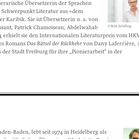
literarische Übersetzerin der Sprachen
t Schwerpunkt Literatur aus »dem
r Karibik. Sie ist Übersetzerin u. a. von
© Britt Schilling
ssant, Patrick Chamoiseau, Abdelwahab
 erhielt sie den Internationalen Literaturpreis vom H
 des Romans
Das Rätsel der Rückkehr
von Dany Laferrière, 
der Stadt Freiburg für ihre „Pionierarbeit“ in der
aden-Baden, lebt seit 1974 in Heidelberg als