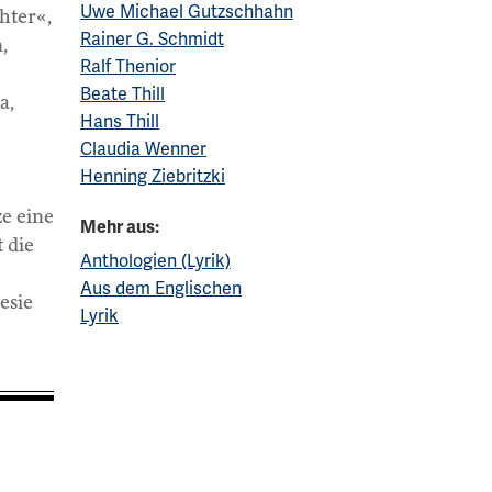
Uwe Michael Gutzschhahn
hter«,
Rainer G. Schmidt
,
Ralf Thenior
Beate Thill
a,
Hans Thill
Claudia Wenner
Henning Ziebritzki
ze eine
Mehr aus:
t die
Anthologien (Lyrik)
Aus dem Englischen
esie
Lyrik