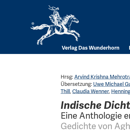
Skip
to
content
Verlag Das Wunderhorn
Hrsg:
Arvind Krishna Mehrotr
Übersetzung:
Uwe Michael G
Thill
,
Claudia Wenner
,
Henning 
Indische Dich
Eine Anthologie e
Gedichte von Agha 