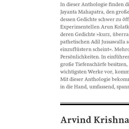
In dieser Anthologie finden d
Jayanta Mahapatra, den groß
dessen Gedichte schwer zu öf
Experimentellen Arun Kolatka
deren Gedichte »kurz, überra
pathetischen Adil Jussawalla s
einzuflüstern scheint«. Mehro
Persönlichkeiten. In einführe
große Tiefenschärfe besitzen, c
wichtigsten Werke vor, komm
Mit dieser Anthologie bekommt
in die Hand, umfassend, spann
Arvind Krishn