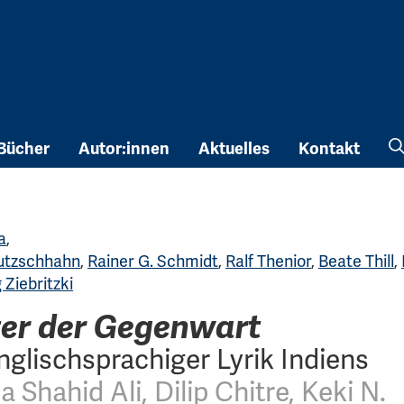
Bücher
Autor:innen
Aktuelles
Kontakt
a
,
utzschhahn
,
Rainer G. Schmidt
,
Ralf Thenior
,
Beate Thill
,
Ziebritzki
ter der Gegenwart
nglischsprachiger Lyrik Indiens
Shahid Ali, Dilip Chitre, Keki N.