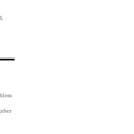
d,
hloss
geber