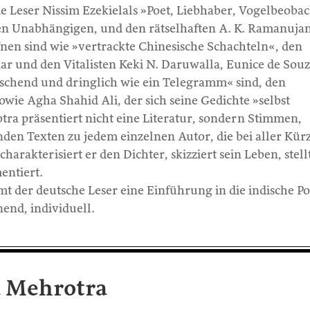
ie Leser Nissim Ezekielals »Poet, Liebhaber, Vogelbeobac
en Unabhängigen, und den rätselhaften A. K. Ramanujan
fnen sind wie »vertrackte Chinesische Schachteln«, den
r und den Vitalisten Keki N. Daruwalla, Eunice de Souz
schend und dringlich wie ein Telegramm« sind, den
owie Agha Shahid Ali, der sich seine Gedichte »selbst
tra präsentiert nicht eine Literatur, sondern Stimmen,
nden Texten zu jedem einzelnen Autor, die bei aller Kür
harakterisiert er den Dichter, skizziert sein Leben, stell
entiert.
 der deutsche Leser eine Einführung in die indische Po
end, individuell.
a Mehrotra