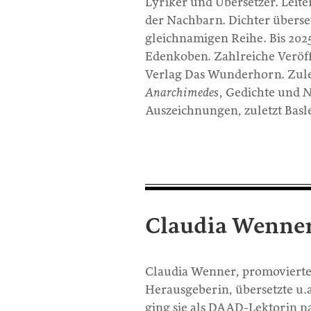
Lyriker und Übersetzer. Leite
der Nachbarn. Dichter überse
gleichnamigen Reihe. Bis 2025
Edenkoben. Zahlreiche Veröf
Verlag Das Wunderhorn. Zule
Anarchimedes
, Gedichte und
N
Auszeichnungen, zuletzt Basle
Claudia Wenne
Claudia Wenner, promovierte L
Herausgeberin, übersetzte u.
ging sie als DAAD-Lektorin na