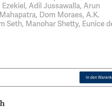
 Ezekiel, Adil Jussawalla, Arun
a Mahapatra, Dom Moraes, A.K.
m Seth, Manohar Shetty, Eunice d
In den Warenk
ch