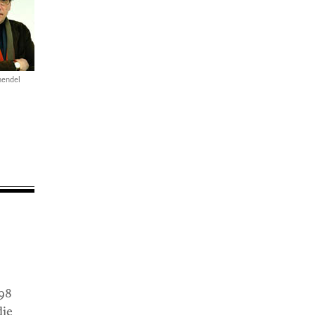
hendel
998
die