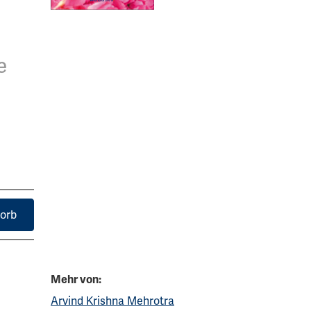
e
orb
Mehr von:
Arvind Krishna Mehrotra