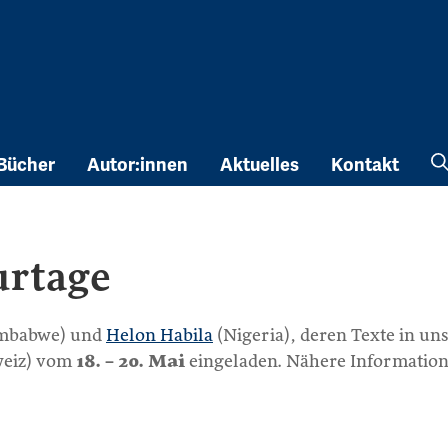
Bücher
Autor:innen
Aktuelles
Kontakt
urtage
mbabwe) und
Helon Habila
(Nigeria), deren Texte in un
eiz) vom
18. – 20. Mai
eingeladen. Nähere Information