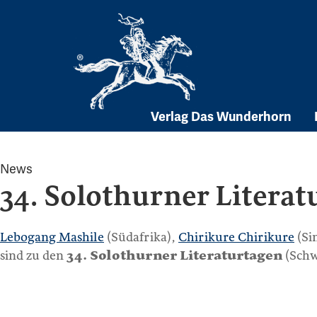
Skip
to
content
Verlag Das Wunderhorn
News
34. Solothurner Literat
Lebogang Mashile
(Südafrika),
Chirikure Chirikure
(Si
sind zu den
34. Solothurner Literaturtagen
(Schw