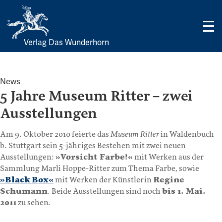
Verlag Das Wunderhorn
Skip
to
content
News
5 Jahre Museum Ritter – zwei
Ausstellungen
Am 9. Oktober 2010 feierte das
Museum Ritter
in Waldenbuch
b. Stuttgart sein 5-jähriges Bestehen mit zwei neuen
Ausstellungen:
»Vorsicht Farbe!«
mit Werken aus der
Sammlung Marli Hoppe-Ritter zum Thema Farbe, sowie
»Black Box«
mit Werken der Künstlerin
Regine
Schumann
. Beide Ausstellungen sind noch
bis 1. Mai.
2011
zu sehen.