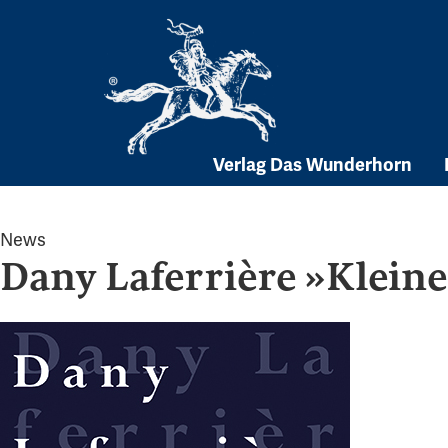
Skip
to
content
Verlag Das Wunderhorn
News
Dany Laferrière »Klein