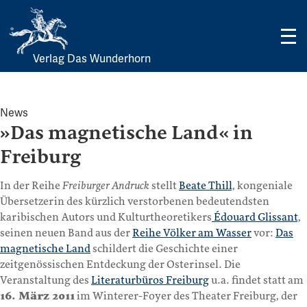
Verlag Das Wunderhorn
Skip
to
content
News
»Das magnetische Land« in
Freiburg
In der Reihe
Freiburger Andruck
stellt
Beate Thill
, kongeniale
Übersetzerin des kürzlich verstorbenen bedeutendsten
karibischen Autors und Kulturtheoretikers
Édouard Glissant
,
seinen neuen Band aus der
Reihe Völker am Wasser
vor:
Das
magnetische Land
schildert die Geschichte einer
zeitgenössischen Entdeckung der Osterinsel. Die
Veranstaltung des
Literaturbüros Freiburg
u.a. findet statt am
16. März 2011
im Winterer-Foyer des Theater Freiburg, der