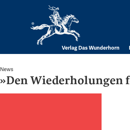
Skip
to
content
Verlag Das Wunderhorn
News
»Den Wiederholungen f