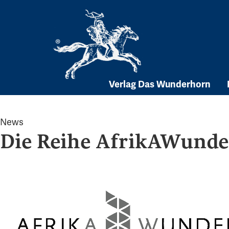
Skip
to
content
Verlag Das Wunderhorn
News
Die Reihe AfrikAWund