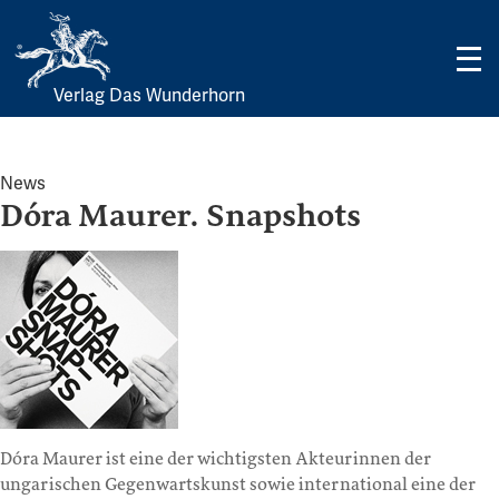
Verlag Das Wunderhorn
Skip
to
content
News
Dóra Maurer. Snapshots
Dóra Maurer ist eine der wichtigsten Akteurinnen der
ungarischen Gegenwartskunst sowie international eine der