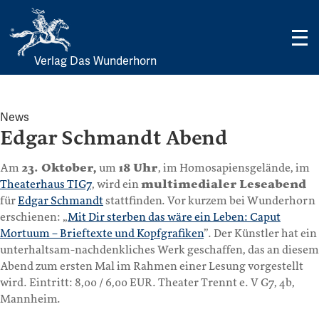
Verlag Das Wunderhorn
Skip
to
content
News
Edgar Schmandt Abend
Am
23. Oktober,
um
18 Uhr
, im Homosapiensgelände, im
Theaterhaus TIG7
, wird ein
multimedialer Leseabend
für
Edgar Schmandt
stattfinden. Vor kurzem bei Wunderhorn
erschienen: „
Mit Dir sterben das wäre ein Leben: Caput
Mortuum – Brieftexte und Kopfgrafiken
”. Der Künstler hat ein
unterhaltsam-nachdenkliches Werk geschaffen, das an diesem
Abend zum ersten Mal im Rahmen einer Lesung vorgestellt
wird. Eintritt: 8,00 / 6,00 EUR. Theater Trennt e. V G7, 4b,
Mannheim.