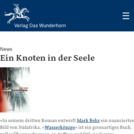
Verlag Das Wunderhorn
Skip
to
content
News
Ein Knoten in der Seele
»In seinem dritten Roman entwirft
Mark Behr
ein nuanciertes
Bild von Südafrika. «
Wasserkönige
» ist ein grossartiges Buch,