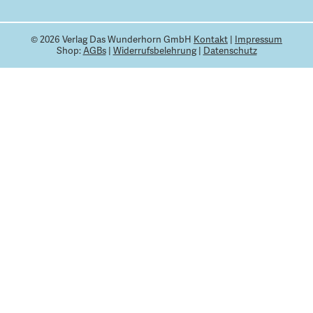
© 2026 Verlag Das Wunderhorn GmbH
Kontakt
|
Impressum
Shop:
AGBs
|
Widerrufsbelehrung
|
Datenschutz