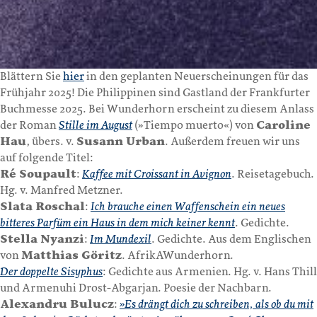
Blättern Sie
hier
in den geplanten Neuerscheinungen für das
Frühjahr 2025! Die Philippinen sind Gastland der Frankfurter
Buchmesse 2025. Bei Wunderhorn erscheint zu diesem Anlass
der Roman
Stille im August
(»Tiempo muerto«) von
Caroline
Hau
, übers. v.
Susann Urban
. Außerdem freuen wir uns
auf folgende Titel:
Ré Soupault
:
Kaffee mit Croissant in Avignon
. Reisetagebuch.
Hg. v. Manfred Metzner.
Slata Roschal
:
Ich brauche einen Waffenschein ein neues
bitteres Parfüm ein Haus in dem mich keiner kennt
. Gedichte.
Stella Nyanzi
:
Im Mundexil
. Gedichte. Aus dem Englischen
von
Matthias Göritz
. AfrikAWunderhorn.
Der doppelte Sisyphus
: Gedichte aus Armenien. Hg. v. Hans Thill
und Armenuhi Drost-Abgarjan. Poesie der Nachbarn.
Alexandru Bulucz
:
»Es drängt dich zu schreiben, als ob du mit