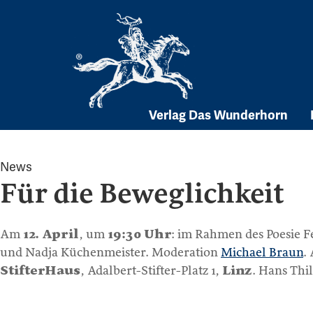
Skip
to
content
Verlag Das Wunderhorn
News
Für die Beweglichkeit
Am
12. April
, um
19:30 Uhr
: im Rahmen des Poesie Fe
und Nadja Küchenmeister. Moderation
Michael Braun
.
StifterHaus
, Adalbert-Stifter-Platz 1,
Linz
. Hans Thi