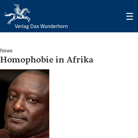
Verlag Das Wunderhorn
Skip
to
content
News
Homophobie in Afrika