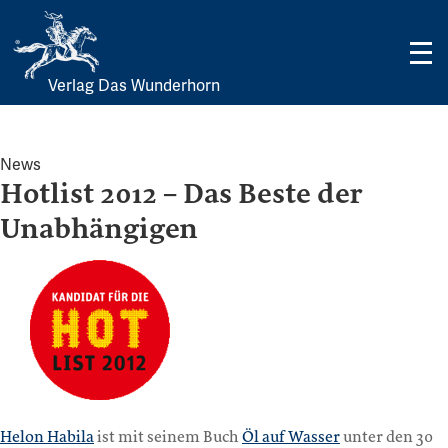
Verlag Das Wunderhorn
Skip
to
content
News
Hotlist 2012 – Das Beste der
Unabhängigen
Helon Habila
ist mit seinem Buch
Öl auf Wasser
unter den 30